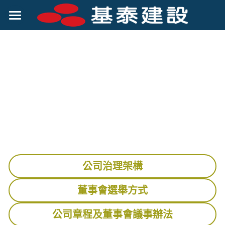
關於基泰
客戶服務
公司簡介
公司組織
賺錢機會
經營理念
投資人專區
集團優勢
企業社會責任
財務資訊
菁英招募
股東資訊
企業社會責任
公司治理架構
公司治理
股價及股利
企業誠信經營
董事會選舉方式
股務作業
勞資關係
公司章程及董事會議事辦法
發言人及股東聯絡人
ESG永續報告書