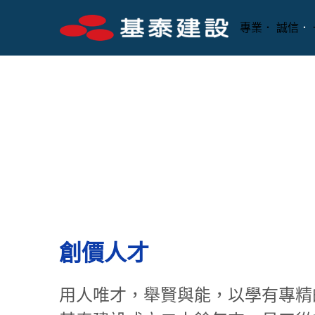
專業． 誠信
． 
一生相伴
創價人才
用人唯才，舉賢與能，以學有專精