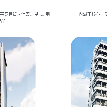
世貿、信義之星......到
內湖正核心．雙
作品