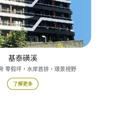
基泰磺溪
旁 零假坪，水岸首排，環景視野
了解更多