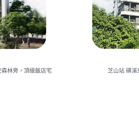
安森林旁，頂級飯店宅
芝山站 磺溪