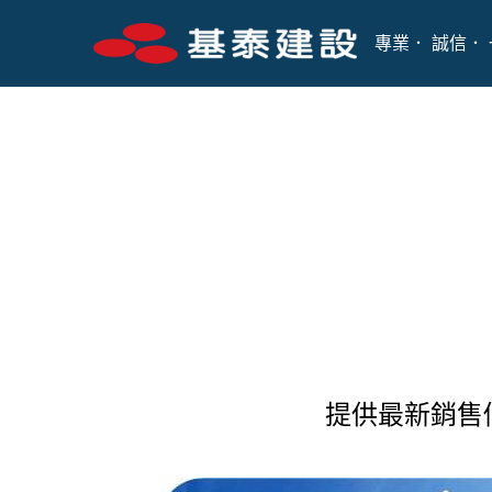
專業． 誠信
． 
提供最新銷售