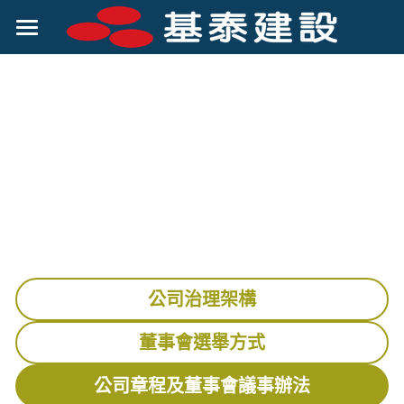
關於基泰
客戶服務
公司簡介
公司組織
賺錢機會
經營理念
投資人專區
集團優勢
企業社會責任
財務資訊
菁英招募
股東資訊
企業社會責任
公司治理架構
公司治理
股價及股利
企業誠信經營
董事會選舉方式
股務作業
勞資關係
公司章程及董事會議事辦法
發言人及股東聯絡人
ESG永續報告書