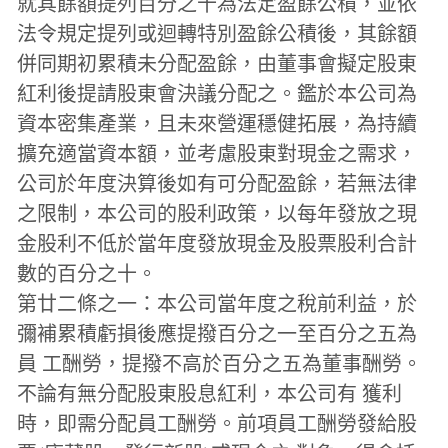
就其餘額提列百分之十為法定盈餘公積，並依
法令規定提列或迴轉特別盈餘公積後，其餘額
併同期初累積未分配盈餘，由董事會擬定股東
紅利後提請股東會決議分配之。鑑於本公司為
資本密集產業，且未來營運穩健拓展，為持續
擴充適當資本額，並考慮股東對現金之需求，
公司於年度決算後如有可分配盈餘，若無法律
之限制，本公司的股利政策，以每年發放之現
金股利不低於當年度發放現金及股票股利合計
數的百分之十。
第廿二條之一：本公司當年度之稅前利益，於
彌補累積虧損後應提撥百分之一至百分之五為
員 工酬勞，提撥不高於百分之五為董事酬勞。
不論有無分配股東股息紅利，本公司有 獲利
時，即需分配員工酬勞。前項員工酬勞發給股