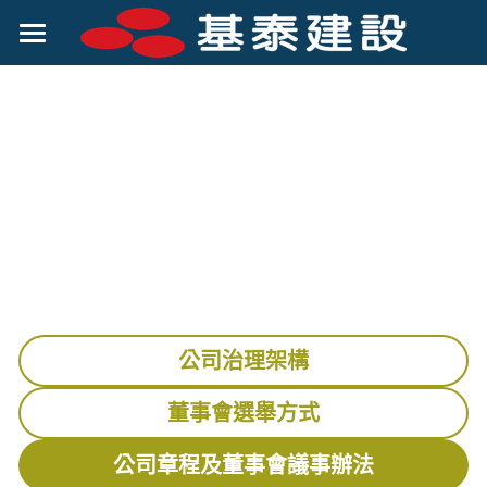
關於基泰
客戶服務
公司簡介
公司組織
賺錢機會
經營理念
投資人專區
集團優勢
企業社會責任
財務資訊
菁英招募
股東資訊
企業社會責任
公司治理架構
公司治理
股價及股利
企業誠信經營
董事會選舉方式
股務作業
勞資關係
公司章程及董事會議事辦法
發言人及股東聯絡人
ESG永續報告書