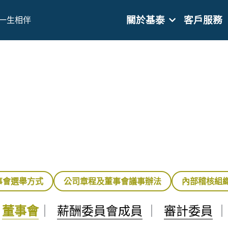
關於基泰
客戶服務
一生相伴
事會選舉方式
公司章程及董事會議事辦法
內部稽核組
董事會
 
｜  
薪酬委員會成員
｜  
審計委員
｜