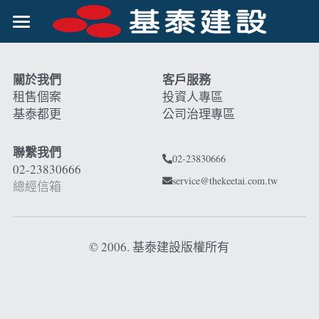
關於基泰
關於我們
客戶服務
客戶服務
公司簡介
租售個案
投資人專區
基泰都更
公司治理專區
公司組織
賺錢機會
經營理念
投資人專區
聯繫我們
02-23830666
02-23830666
集團優勢
企業社會責任
財務資訊
service@thekeetai.com.tw
總經信箱
菁英招募
股東資訊
企業社會責任
公司治理
© 2006. 基泰建設版權所有
股價及股利
企業誠信經營
股務作業
勞資關係
發言人及股東聯絡人
ESG永續報告書