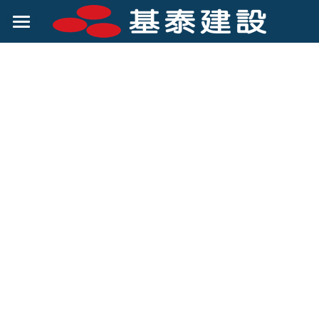
關於基泰
客戶服務
公司簡介
公司組織
賺錢機會
經營理念
投資人專區
集團優勢
企業社會責任
財務資訊
菁英招募
股東資訊
企業社會責任
公司治理
股價及股利
企業誠信經營
股務作業
勞資關係
發言人及股東聯絡人
ESG永續報告書